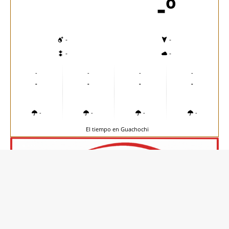
-º
-
-
-
-
-
-
-
-
-
-
-
-
-
-
-
-
El tiempo en Guachochi
Copyright © 2026 | MH Magazine WordPress Theme by
MH Themes