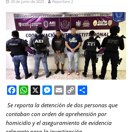
29 de junio de 2025
Reportero 2
F
W
X
M
E
C
S
a
h
e
m
o
h
Se reporta la detención de dos personas que
c
at
ss
ai
p
a
contaban con orden de aprehensión por
e
s
e
l
y
re
homicidio y el aseguramiento de evidencia
b
A
n
Li
relevante para la investigación