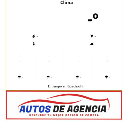
Clima
-º
-
-
-
-
-
-
-
-
-
-
-
-
-
-
-
-
El tiempo en Guachochi