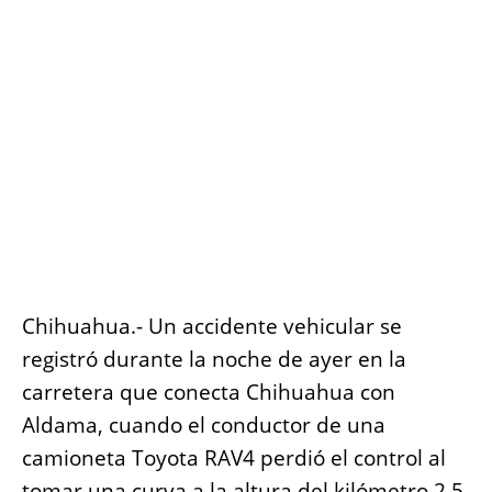
o
p
g
n
o
p
er
k
k
Chihuahua.- Un accidente vehicular se
registró durante la noche de ayer en la
carretera que conecta Chihuahua con
Aldama, cuando el conductor de una
camioneta Toyota RAV4 perdió el control al
tomar una curva a la altura del kilómetro 2.5.