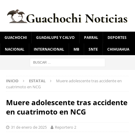
GUACHOCHI
GUADALUPE Y CALVO
PARRAL
DEPORTES
NACIONAL
INTERNACIONAL
MB
SNTE
CHIHUAHUA
INICIO
ESTATAL
Muere adolescente tras accidente en
cuatrimoto en NCG
Muere adolescente tras accidente
en cuatrimoto en NCG
31 de enero de 2025
Reportero 2