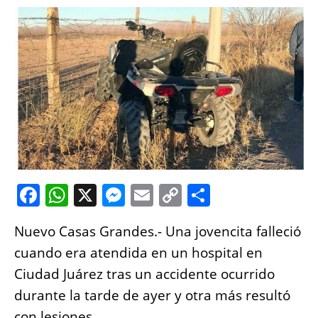
F
W
X
M
E
C
S
a
h
e
m
o
h
Nuevo Casas Grandes.- Una jovencita falleció
c
at
ss
ai
p
a
cuando era atendida en un hospital en
e
s
e
l
y
re
Ciudad Juárez tras un accidente ocurrido
b
A
n
Li
durante la tarde de ayer y otra más resultó
o
p
g
n
con lesiones.