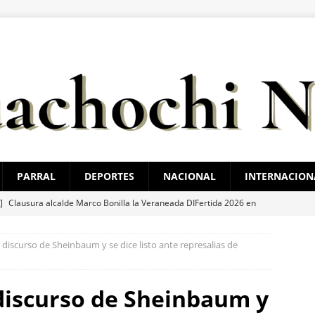
PARRAL
DEPORTES
NACIONAL
INTERNACION
 ]
Clausura alcalde Marco Bonilla la Veraneada DIFertida 2026 en
HIHUAHUA MARCO BONILLA
discurso de Sheinbaum y se dice listo ante represalias de
 ]
Detienen a uno por abuso sexual y a otros 4 con orden de
TAL
discurso de Sheinbaum y
 ]
Marco Bonilla lidera preferencias electorales de acuerdo a