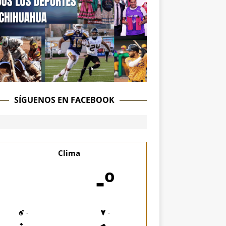
SÍGUENOS EN FACEBOOK
Clima
-º
-
-
-
-