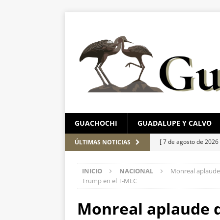
GUACHOCHI
GUADALUPE Y CALVO
[ 7 de agosto de 2026
ÚLTIMAS NOTICIAS
el Parque Colibrí
C
INICIO
NACIONAL
Monreal aplaude 
[ 7 de agosto de 2026
Trump en el T-MEC
aprehensión
ESTA
Monreal aplaude 
[ 7 de agosto de 2026