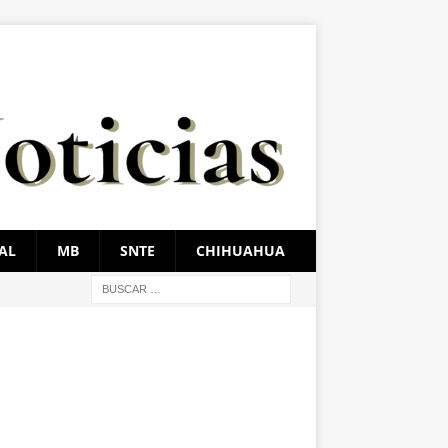
AL
MB
SNTE
CHIHUAHUA