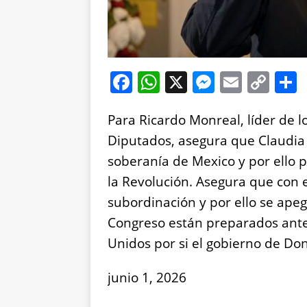
F
W
X
M
E
C
a
h
e
m
o
Para Ricardo Monreal, líder de 
c
at
ss
ai
p
Diputados, asegura que Claudia
e
s
e
l
y
soberanía de Mexico y por ello
b
A
n
Li
la Revolución. Asegura que con e
o
p
g
n
subordinación y por ello se apeg
o
p
er
k
Congreso están preparados ante 
k
Unidos por si el gobierno de Do
junio 1, 2026