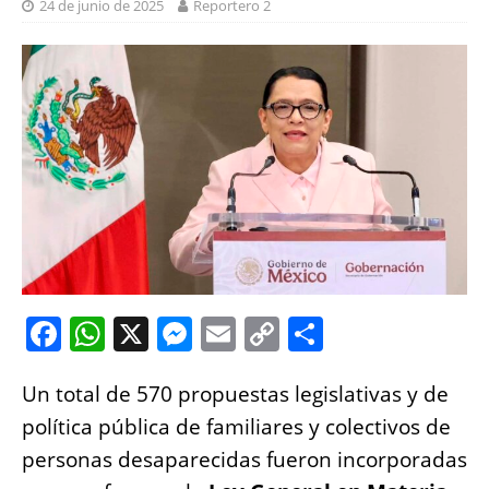
24 de junio de 2025
Reportero 2
F
W
X
M
E
C
S
a
h
e
m
o
h
Un total de 570 propuestas legislativas y de
c
at
ss
ai
p
a
política pública de familiares y colectivos de
e
s
e
l
y
re
personas desaparecidas fueron incorporadas
b
A
n
Li