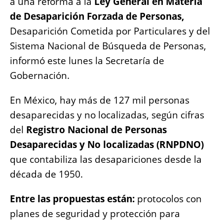
a una reforma a la
Ley General en Materia
o
p
g
n
de Desaparición Forzada de Personas,
o
p
er
k
Desaparición Cometida por Particulares y del
k
Sistema Nacional de Búsqueda de Personas,
informó este lunes la Secretaría de
Gobernación.
En México, hay más de 127 mil personas
desaparecidas y no localizadas, según cifras
del
Registro Nacional de Personas
Desaparecidas y No localizadas (RNPDNO)
que contabiliza las desapariciones desde la
década de 1950.
Entre las propuestas están:
protocolos con
planes de seguridad y protección para