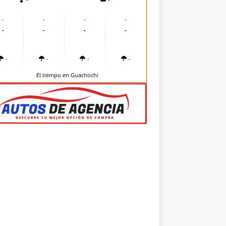
-
-
-
-
-
-
-
-
-
-
-
-
El tiempo en Guachochi