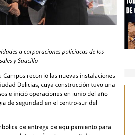
S
h
idades a corporaciones policiacas de los
a
sales y Saucillo
re
ru Campos recorrió las nuevas instalaciones
ciudad Delicias, cuya construcción tuvo una
os e inició operaciones en junio del año
gia de seguridad en el centro-sur del
mbólica de entrega de equipamiento para