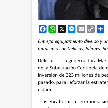
F
W
X
M
E
C
a
h
e
m
o
Entregó equipamiento diverso y un
c
at
ss
ai
p
municipios de Delicias, Julimes, Ro
e
s
e
l
y
b
A
n
Li
Delicias.- .- La gobernadora Ma
o
p
g
n
de la Subestación Centinela de 
o
p
er
k
inversión de 223 millones de pes
k
pasado, para reforzar la estrate
estado.
Tras encabezar la ceremonia si