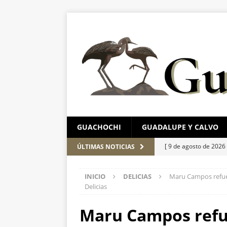
GUACHOCHI
GUADALUPE Y CALVO
[ 9 de agosto de 2026
ÚLTIMAS NOTICIAS
Batalla de Sacramen
INICIO
DELICIAS
Maru Campos refuer
[ 9 de agosto de 2026
Delicias
ESTATAL
Maru Campos refue
[ 9 de agosto de 2026