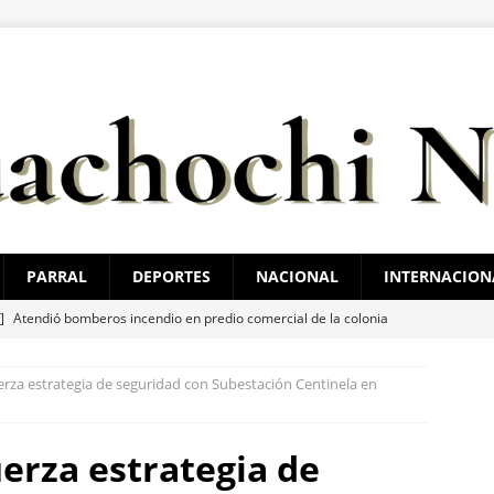
PARRAL
DEPORTES
NACIONAL
INTERNACION
 ]
Atendió bomberos incendio en predio comercial de la colonia
to
ESTATAL
za estrategia de seguridad con Subestación Centinela en
 ]
Implementan operativo permanente en la Central Camionera
rza estrategia de
 ]
Detienen a 5 con mariguana y cristal
ESTATAL