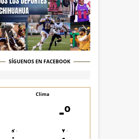
SÍGUENOS EN FACEBOOK
Clima
-º
-
-
-
-