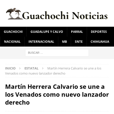
GUACHOCHI
GUADALUPE Y CALVO
PARRAL
DEPORTES
NACIONAL
INTERNACIONAL
MB
SNTE
CHIHUAHUA
INICIO
ESTATAL
Martín Herrera Calvario se une a los
Venados como nuevo lanzador derecho
Martín Herrera Calvario se une a
los Venados como nuevo lanzador
derecho