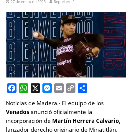
27 de enero de 2025
Reportero 2
F
W
X
M
E
C
S
a
h
e
m
o
h
Noticias de Madera.- El equipo de los
c
at
ss
ai
p
a
Venados
anunció oficialmente la
e
s
e
l
y
re
incorporación de
Martín Herrera Calvario
,
b
A
n
Li
lanzador derecho originario de Minatitlán,