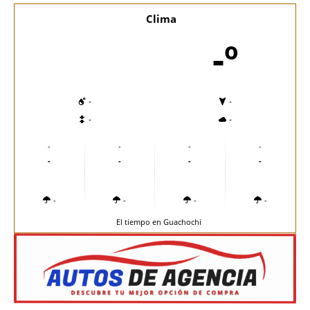
Clima
-º
-
-
-
-
-
-
-
-
-
-
-
-
-
-
-
-
El tiempo en Guachochi