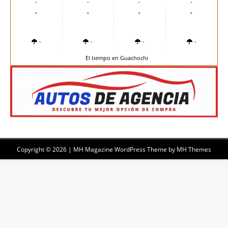
-
-
-
-
-
-
-
-
-
-
-
-
El tiempo en Guachochi
Copyright © 2026 | MH Magazine WordPress Theme by
MH Themes