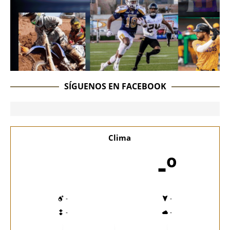
SÍGUENOS EN FACEBOOK
Clima
-º
-
-
-
-