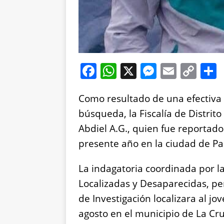
F
W
X
M
E
C
a
h
e
m
o
Como resultado de una efectiva
c
at
ss
ai
p
búsqueda, la Fiscalía de Distrito
e
s
e
l
y
Abdiel A.G., quien fue reportad
b
A
n
Li
presente año en la ciudad de Par
o
p
g
n
o
p
er
k
La indagatoria coordinada por l
k
Localizadas y Desaparecidas, pe
de Investigación localizara al j
agosto en el municipio de La Cru