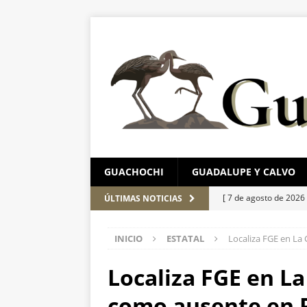
GUACHOCHI
GUADALUPE Y CALVO
[ 7 de agosto de 2026
ÚLTIMAS NOTICIAS
ESTATAL
INICIO
ESTATAL
Localiza FGE en La
[ 7 de agosto de 2026
León
ESTATAL
Localiza FGE en La
[ 7 de agosto de 2026
como ausente en 