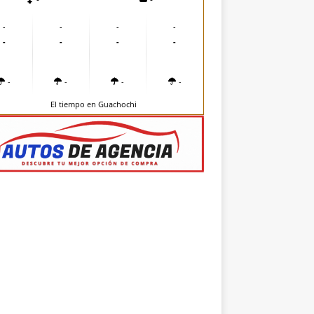
-
-
-
-
-
-
-
-
-
-
-
-
El tiempo en Guachochi