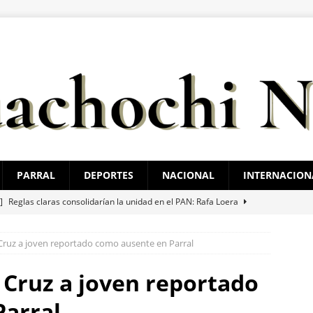
PARRAL
DEPORTES
NACIONAL
INTERNACION
 ]
Reglas claras consolidarían la unidad en el PAN: Rafa Loera
 Cruz a joven reportado como ausente en Parral
 ]
Localizan sin vida a un joven en vivienda de la colonia Ponce de
 Cruz a joven reportado
 ]
Choque en la avenida 20 de Noviembre deja dos lesionados
Parral