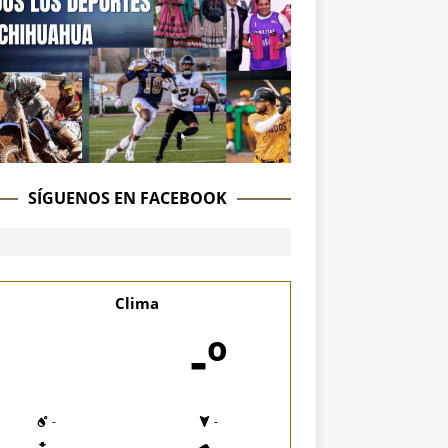
SÍGUENOS EN FACEBOOK
Clima
-º
-
-
-
-