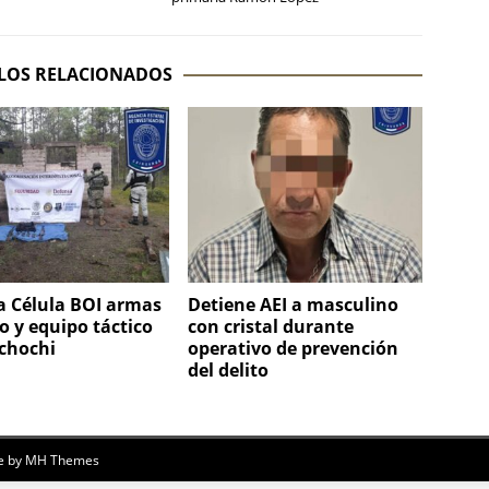
LOS RELACIONADOS
a Célula BOI armas
Detiene AEI a masculino
o y equipo táctico
con cristal durante
chochi
operativo de prevención
del delito
e by
MH Themes