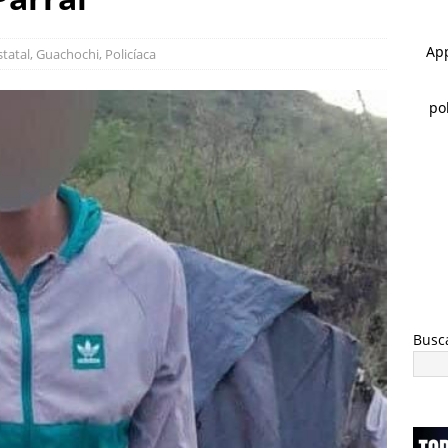
 ]
Rocía a su esposa y su hija con gasolina para matarlas; lo
statal
,
Guachochi
,
Policíaca
 ]
Cateos en Juárez aseguran un tigre de bengala, un lagarto y
nvestigación por homicidio
ESTATAL
Busc