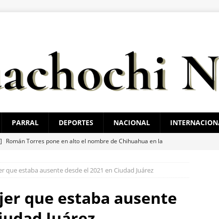
PARRAL
DEPORTES
NACIONAL
INTERNACION
 ]
Román Torres pone en alto el nombre de Chihuahua en la
TAL
er que estaba ausente desde el 2021 en Ciudad Juárez
 ]
Reglas claras consolidarían la unidad en el PAN: Rafa Loera
jer que estaba ausente
 ]
Localizan sin vida a un joven en vivienda de la colonia Ponce de
Ciudad Juárez