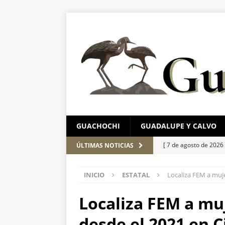
GUACHOCHI
GUADALUPE Y CALVO
[ 7 de agosto de 2026
ÚLTIMAS NOTICIAS
Leagues Cup
ESTA
INICIO
ESTATAL
Localiza FEM a muj
[ 7 de agosto de 2026
ESTATAL
Localiza FEM a mu
[ 7 de agosto de 2026
desde el 2021 en 