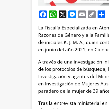
F
W
X
M
E
C
a
h
e
m
o
La Fiscalía Especializada en Ate
c
at
ss
ai
p
Razones de Género y a la Familia
e
s
e
l
y
de iniciales K. J. M. A., quien c
b
A
n
Li
en junio del año 2021, en Ciuda
o
p
g
n
o
p
er
k
A través de una investigación i
k
de los protocolos de búsqueda, 
Investigación y agentes del Mini
en Investigación de Mujeres Ause
paradero de la mujer de 39 año
Tras la entrevista ministerial e