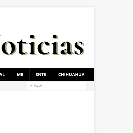
AL
MB
SNTE
CHIHUAHUA