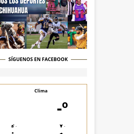
SÍGUENOS EN FACEBOOK
Clima
-º
-
-
-
-