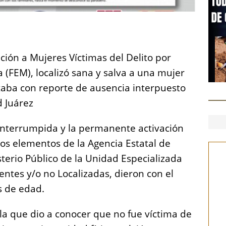
S
h
nción a Mujeres Víctimas del Delito por
a
 (FEM), localizó sana y salva a una mujer
re
ontaba con reporte de ausencia interpuesto
d Juárez
ninterrumpida y la permanente activación
los elementos de la Agencia Estatal de
sterio Público de la Unidad Especializada
ntes y/o no Localizadas, dieron con el
s de edad.
n la que dio a conocer que no fue víctima de