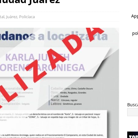
 ]
Choque en la avenida 20 de Noviembre deja dos lesionados
tal
,
Juárez
,
Policíaca
 ]
Rocía a su esposa y su hija con gasolina para matarlas; lo
Busc