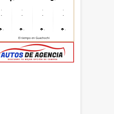
-
-
-
-
-
-
-
-
-
-
-
-
El tiempo en Guachochi