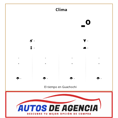
Clima
-º
-
-
-
-
-
-
-
-
-
-
-
-
-
-
-
-
El tiempo en Guachochi