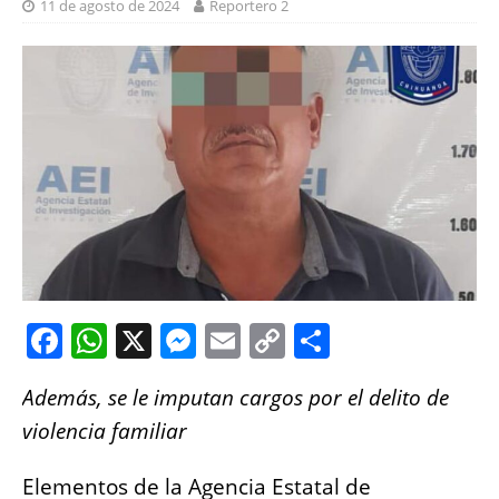
11 de agosto de 2024
Reportero 2
F
W
X
M
E
C
S
a
h
e
m
o
h
Además, se le imputan cargos por el delito de
c
at
ss
ai
p
a
violencia familiar
e
s
e
l
y
re
b
A
n
Li
Elementos de la Agencia Estatal de