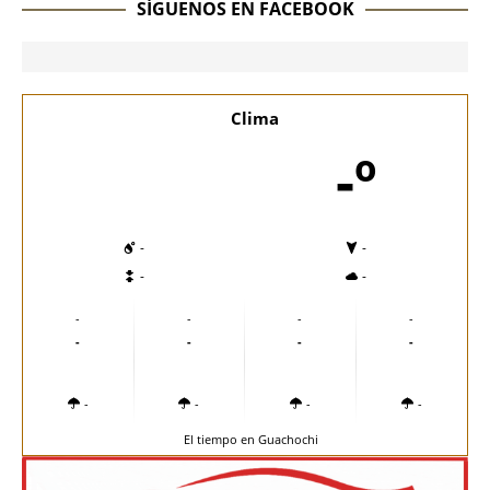
SÍGUENOS EN FACEBOOK
Clima
-º
-
-
-
-
-
-
-
-
-
-
-
-
-
-
-
-
El tiempo en Guachochi