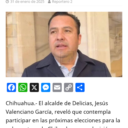
31 de enero de 2025
Reportero 2
F
W
X
M
E
C
S
a
h
e
m
o
h
Chihuahua.- El alcalde de Delicias, Jesús
c
at
ss
ai
p
a
Valenciano García, reveló que contempla
e
s
e
l
y
re
participar en las próximas elecciones para la
b
A
n
Li