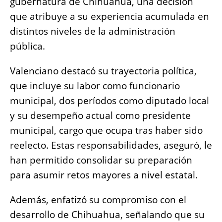
gubernatura de Chihuahua, una decisión
o
p
g
n
que atribuye a su experiencia acumulada en
o
p
er
k
distintos niveles de la administración
k
pública.
Valenciano destacó su trayectoria política,
que incluye su labor como funcionario
municipal, dos períodos como diputado local
y su desempeño actual como presidente
municipal, cargo que ocupa tras haber sido
reelecto. Estas responsabilidades, aseguró, le
han permitido consolidar su preparación
para asumir retos mayores a nivel estatal.
Además, enfatizó su compromiso con el
desarrollo de Chihuahua, señalando que su