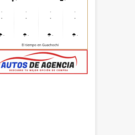
-
-
-
-
-
-
-
-
-
-
-
-
El tiempo en Guachochi