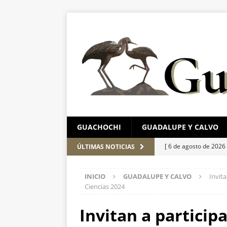
GUACHOCHI
GUADALUPE Y CALVO
[ 6 de agosto de 2026
ÚLTIMAS NOTICIAS
Aérea y carretera A
INICIO
GUADALUPE Y CALVO
Invit
[ 5 de agosto de 2026
Ciencias 2024
corporación requiere
Invitan a particip
[ 5 de agosto de 2026