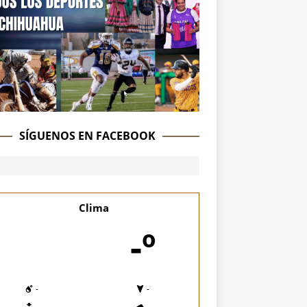
SÍGUENOS EN FACEBOOK
Clima
-º
-
-
-
-