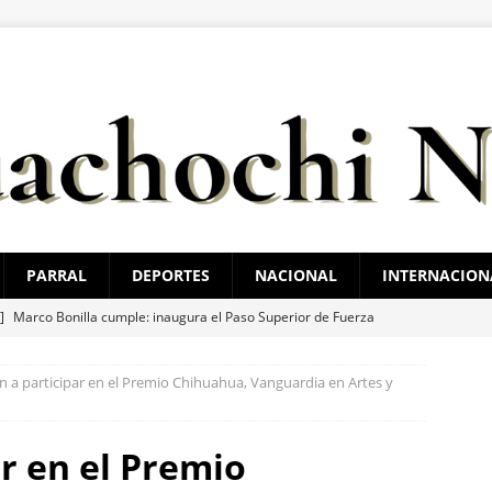
PARRAL
DEPORTES
NACIONAL
INTERNACION
 ]
Marco Bonilla cumple: inaugura el Paso Superior de Fuerza
ldama
ESTATAL
an a participar en el Premio Chihuahua, Vanguardia en Artes y
 ]
Guadalupe y Calvo opera con 21 policías municipales;
 al menos 60 elementos más
ESTATAL
ar en el Premio
 ]
Encuentran cuerpo encobijado, maniatado y con huellas de