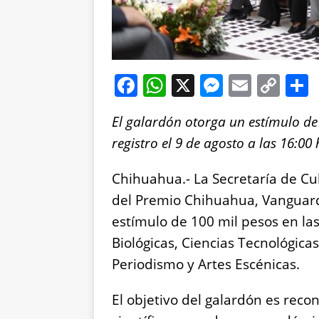
F
W
X
M
E
C
a
h
e
m
o
El galardón otorga un estímulo de 
c
at
ss
ai
p
registro el 9 de agosto a las 16:00
e
s
e
l
y
b
A
n
Li
Chihuahua.- La Secretaría de Cul
o
p
g
n
del Premio Chihuahua, Vanguardi
o
p
er
k
estímulo de 100 mil pesos en las
k
Biológicas, Ciencias Tecnológicas
Periodismo y Artes Escénicas.
El objetivo del galardón es recon