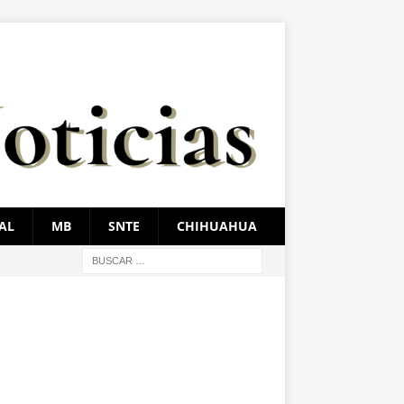
AL
MB
SNTE
CHIHUAHUA