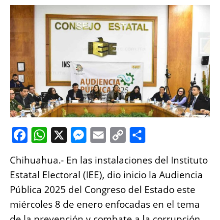
F
W
X
M
E
C
S
a
h
e
m
o
h
Chihuahua.- En las instalaciones del Instituto
c
at
ss
ai
p
a
Estatal Electoral (IEE), dio inicio la Audiencia
e
s
e
l
y
re
Pública 2025 del Congreso del Estado este
b
A
n
Li
miércoles 8 de enero enfocadas en el tema
o
p
g
n
de la prevención y combate a la corrupción.