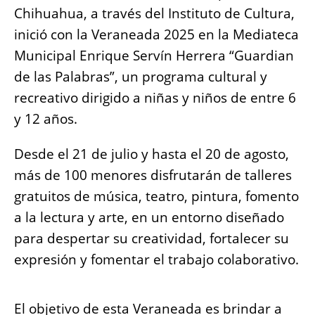
o
p
g
n
Chihuahua, a través del Instituto de Cultura,
o
p
er
k
inició con la Veraneada 2025 en la Mediateca
k
Municipal Enrique Servín Herrera “Guardian
de las Palabras”, un programa cultural y
recreativo dirigido a niñas y niños de entre 6
y 12 años.
Desde el 21 de julio y hasta el 20 de agosto,
más de 100 menores disfrutarán de talleres
gratuitos de música, teatro, pintura, fomento
a la lectura y arte, en un entorno diseñado
para despertar su creatividad, fortalecer su
expresión y fomentar el trabajo colaborativo.
El objetivo de esta Veraneada es brindar a