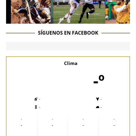
SÍGUENOS EN FACEBOOK
Clima
-º
-
-
-
-
-
-
-
-
-
-
-
-