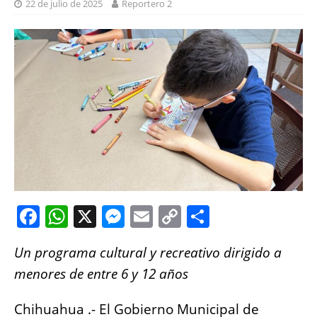
22 de julio de 2025
Reportero 2
F
W
X
M
E
C
S
a
h
e
m
o
h
Un programa cultural y recreativo dirigido a
c
at
ss
ai
p
a
menores de entre 6 y 12 años
e
s
e
l
y
re
b
A
n
Li
Chihuahua .- El Gobierno Municipal de