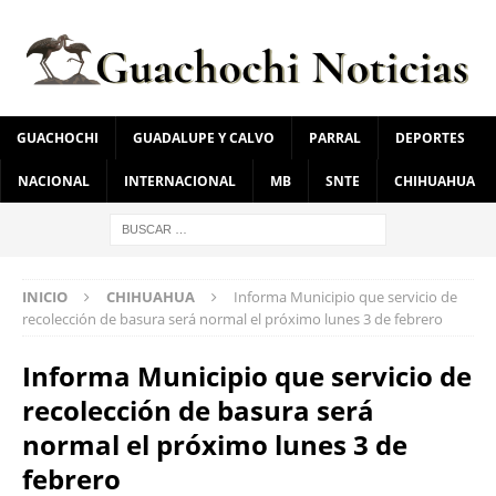
GUACHOCHI
GUADALUPE Y CALVO
PARRAL
DEPORTES
NACIONAL
INTERNACIONAL
MB
SNTE
CHIHUAHUA
INICIO
CHIHUAHUA
Informa Municipio que servicio de
recolección de basura será normal el próximo lunes 3 de febrero
Informa Municipio que servicio de
recolección de basura será
normal el próximo lunes 3 de
febrero