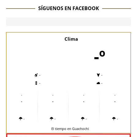
SÍGUENOS EN FACEBOOK
Clima
-º
-
-
-
-
-
-
-
-
-
-
-
-
-
-
-
-
El tiempo en Guachochi