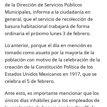
b
A
n
Li
de la Dirección de Servicios Públicos
o
p
g
n
Municipales, informa a la ciudadanía en
o
p
er
k
general, que el servicio de recolección de
k
basura habitacional trabajará de forma
ordinaria el próximo lunes 3 de febrero.
Lo anterior, porque el día en mención es
tomado como asueto por la mayoría de la
población con motivo de la celebración de la
creación de la Constitución Política de los
Estados Unidos Mexicanos en 1917, que se
celebra el 5 de febrero.
Ante esto, es importante mencionar que los
únicos días inhábiles para los empleados de