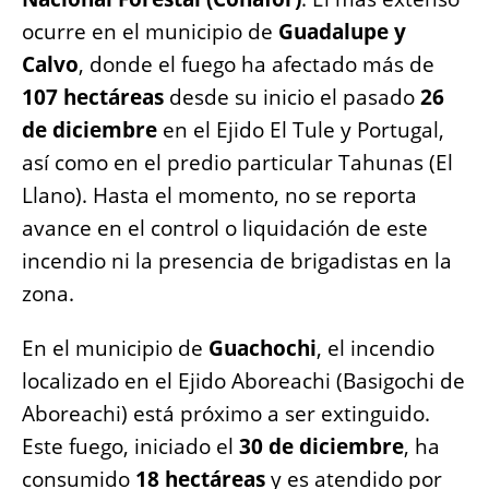
o
p
g
n
ocurre en el municipio de
Guadalupe y
o
p
er
k
Calvo
, donde el fuego ha afectado más de
k
107 hectáreas
desde su inicio el pasado
26
de diciembre
en el Ejido El Tule y Portugal,
así como en el predio particular Tahunas (El
Llano). Hasta el momento, no se reporta
avance en el control o liquidación de este
incendio ni la presencia de brigadistas en la
zona.
En el municipio de
Guachochi
, el incendio
localizado en el Ejido Aboreachi (Basigochi de
Aboreachi) está próximo a ser extinguido.
Este fuego, iniciado el
30 de diciembre
, ha
consumido
18 hectáreas
y es atendido por