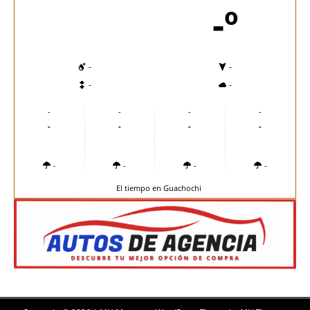
-º
-
-
-
-
-
-
-
-
-
-
-
-
-
-
-
-
El tiempo en Guachochi