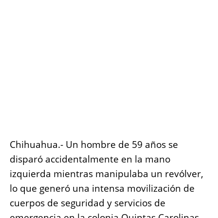
o
p
g
n
o
p
er
k
k
Chihuahua.- Un hombre de 59 años se
disparó accidentalmente en la mano
izquierda mientras manipulaba un revólver,
lo que generó una intensa movilización de
cuerpos de seguridad y servicios de
emergencia en la colonia Quintas Carolinas.