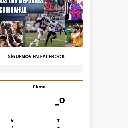
SÍGUENOS EN FACEBOOK
Clima
-º
-
-
-
-