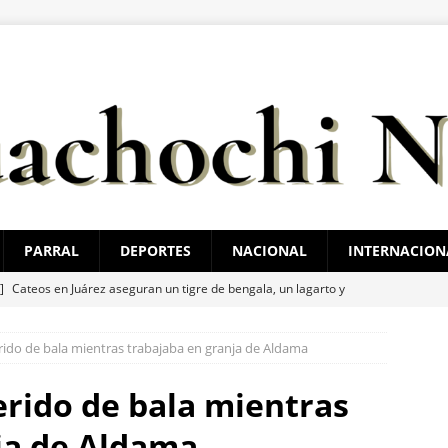
PARRAL
DEPORTES
NACIONAL
INTERNACION
 ]
Cateos en Juárez aseguran un tigre de bengala, un lagarto y
nvestigación por homicidio
ESTATAL
ido de bala mientras trabajaba en granja de Aldama
 ]
Alan Falomir se reúne con vecinos de El Saucito y lleva mensaje
ESTATAL
rido de bala mientras
 ]
Destaca César Jáuregui la importancia de atender las colonias
ja de Aldama