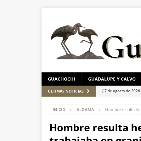
GUACHOCHI
GUADALUPE Y CALVO
[ 7 de agosto de 2026
ÚLTIMAS NOTICIAS
evidencias clave en i
INICIO
ALDAMA
Hombre resulta her
[ 6 de agosto de 2026
de unidad en el PAN
Hombre resulta he
[ 6 de agosto de 2026
trabajaba en gran