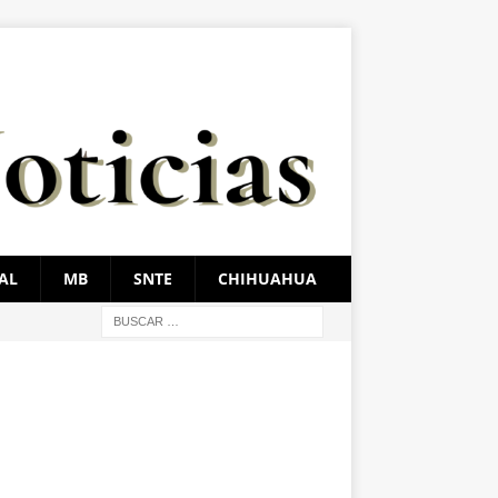
AL
MB
SNTE
CHIHUAHUA