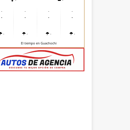
-
-
-
-
-
-
-
-
-
-
-
-
El tiempo en Guachochi