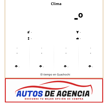
Clima
-º
-
-
-
-
-
-
-
-
-
-
-
-
-
-
-
-
El tiempo en Guachochi