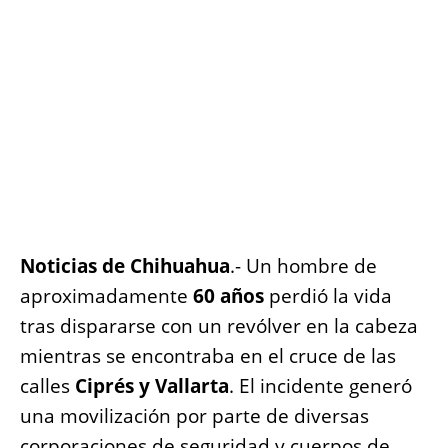
o
p
er
k
k
Noticias de Chihuahua
.- Un hombre de
aproximadamente
60 años
perdió la vida
tras dispararse con un revólver en la cabeza
mientras se encontraba en el cruce de las
calles
Ciprés y Vallarta
. El incidente generó
una movilización por parte de diversas
corporaciones de seguridad y cuerpos de