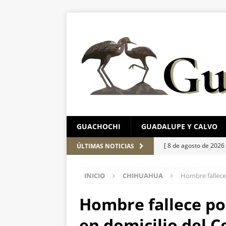
GUACHOCHI
GUADALUPE Y CALVO
[ 8 de agosto de 2026
ÚLTIMAS NOTICIAS
CHIHUAHUA MARC
INICIO
CHIHUAHUA
Hombre fallece 
[ 8 de agosto de 2026
[ 7 de agosto de 2026
Hombre fallece po
en Chihuahua
EST
en domicilio del C