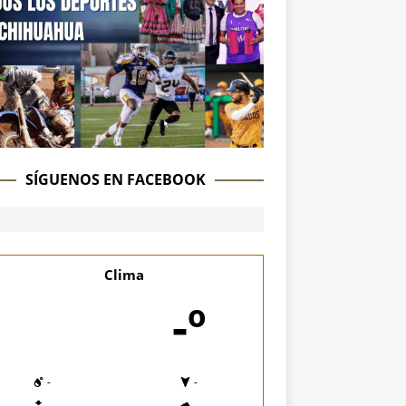
SÍGUENOS EN FACEBOOK
Clima
-º
-
-
-
-