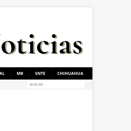
AL
MB
SNTE
CHIHUAHUA