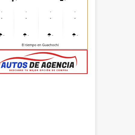
-
-
-
-
-
-
-
-
-
-
-
-
El tiempo en Guachochi