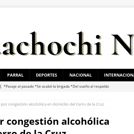
PARRAL
DEPORTES
NACIONAL
INTERNACION
 ]
*Pasaje al pasado *Se acabó la brigada *Del sueño al respaldo
O BONILLA
por congestión alcohólica en domicilio del Cerro de la Cruz
 ]
El juego sin reglas: Jorge Soto
ESTATAL
 ]
Santiago de la Peña reúne a 4 mil ciudadanos durante encuentro
r congestión alcohólica
ATAL
erro de la Cruz