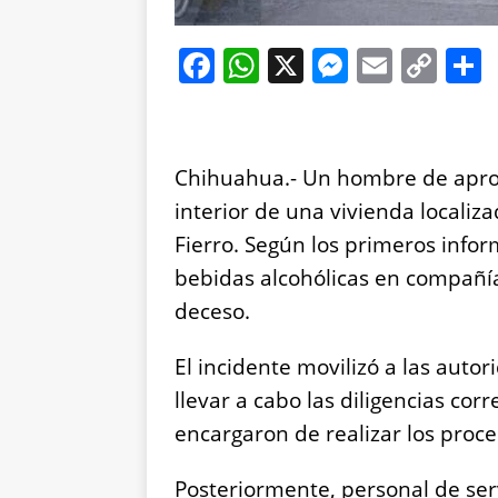
F
W
X
M
E
C
a
h
e
m
o
c
at
ss
ai
p
e
s
e
l
y
Chihuahua.- Un hombre de apro
b
A
n
Li
interior de una vivienda localiza
o
p
g
n
Fierro. Según los primeros infor
o
p
er
k
bebidas alcohólicas en compañía
k
deceso.
El incidente movilizó a las auto
llevar a cabo las diligencias corr
encargaron de realizar los proce
Posteriormente, personal de serv