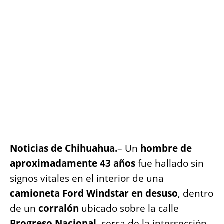
o
p
g
n
o
p
er
k
k
Noticias de Chihuahua.
– Un
hombre de
aproximadamente 43 años
fue hallado sin
signos vitales en el interior de una
camioneta Ford Windstar en desuso
, dentro
de un
corralón
ubicado sobre la calle
Progreso Nacional
, cerca de la intersección