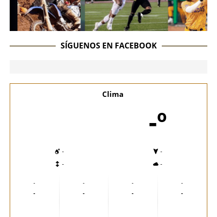
SÍGUENOS EN FACEBOOK
Clima
-º
-
-
-
-
-
-
-
-
-
-
-
-