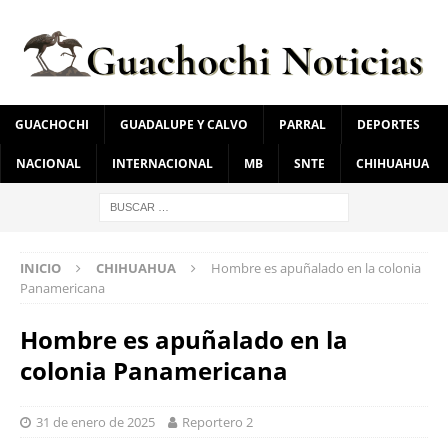
GUACHOCHI
GUADALUPE Y CALVO
PARRAL
DEPORTES
NACIONAL
INTERNACIONAL
MB
SNTE
CHIHUAHUA
INICIO
CHIHUAHUA
Hombre es apuñalado en la colonia
Panamericana
Hombre es apuñalado en la
colonia Panamericana
31 de enero de 2025
Reportero 2