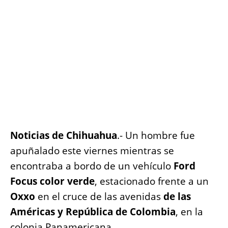
o
p
er
k
k
Noticias de Chihuahua
.- Un hombre fue
apuñalado este viernes mientras se
encontraba a bordo de un vehículo
Ford
Focus color verde
, estacionado frente a un
Oxxo
en el cruce de las avenidas
de las
Américas y República de Colombia
, en la
colonia Panamericana.