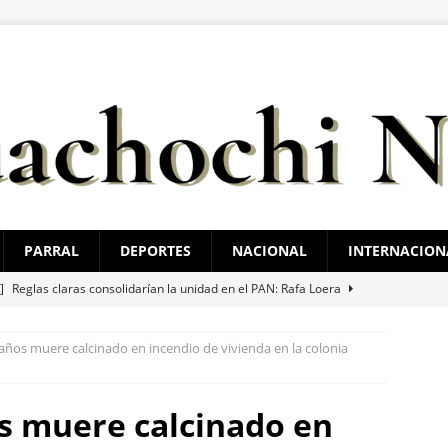
PARRAL
DEPORTES
NACIONAL
INTERNACION
 ]
Reglas claras consolidarían la unidad en el PAN: Rafa Loera
ños muere calcinado en incendio de vivienda en la colonia
 ]
Localizan sin vida a un joven en vivienda de la colonia Ponce de
s muere calcinado en
 ]
Choque en la avenida 20 de Noviembre deja dos lesionados