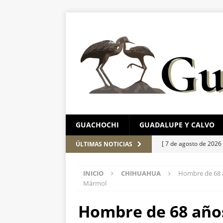
GUACHOCHI
GUADALUPE Y CALVO
[ 7 de agosto de 2026
ÚLTIMAS NOTICIAS
ESTATAL
INICIO
CHIHUAHUA
Hombre de 68 a
[ 7 de agosto de 2026
Mármol
León
ESTATAL
Hombre de 68 año
[ 7 de agosto de 2026