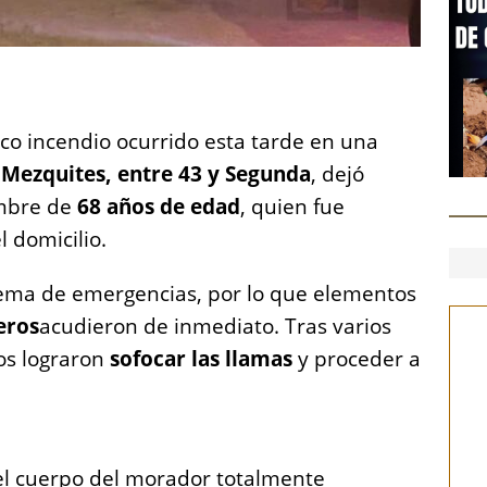
S
h
ico incendio ocurrido esta tarde en una
a
l Mezquites, entre 43 y Segunda
, dejó
re
ombre de
68 años de edad
, quien fue
 domicilio.
istema de emergencias, por lo que elementos
ros
acudieron de inmediato. Tras varios
os lograron
sofocar las llamas
y proceder a
 el cuerpo del morador totalmente