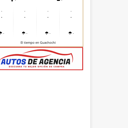
-
-
-
-
-
-
-
-
-
-
-
-
El tiempo en Guachochi