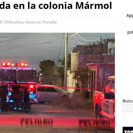
nda en la colonia Mármol
 ]
Rocía a su esposa y su hija con gasolina para matarlas; lo
Chihuahua
,
Nacional
,
Portada
 ]
Cateos en Juárez aseguran un tigre de bengala, un lagarto y
nvestigación por homicidio
ESTATAL
Busc