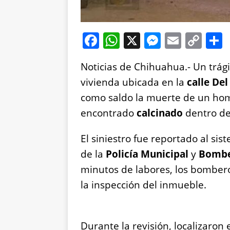
F
W
X
M
E
C
a
h
e
m
o
Noticias de Chihuahua.- Un trág
c
at
ss
ai
p
vivienda ubicada en la
calle De
e
s
e
l
y
como saldo la muerte de un h
b
A
n
Li
encontrado
calcinado
dentro del
o
p
g
n
o
p
er
k
El siniestro fue reportado al s
k
de la
Policía Municipal
y
Bombe
minutos de labores, los bomber
la inspección del inmueble.
Durante la revisión, localizaron