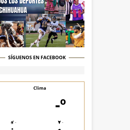
SÍGUENOS EN FACEBOOK
Clima
-º
-
-
-
-