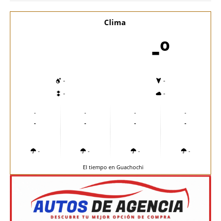
Clima
-º
-
-
-
-
-
-
-
-
-
-
-
-
-
-
-
-
El tiempo en Guachochi