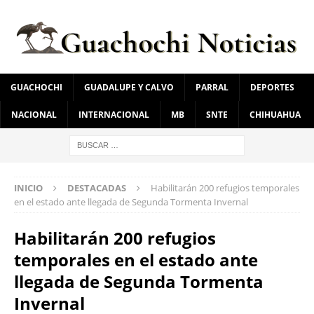
GUACHOCHI
GUADALUPE Y CALVO
PARRAL
DEPORTES
NACIONAL
INTERNACIONAL
MB
SNTE
CHIHUAHUA
INICIO
DESTACADAS
Habilitarán 200 refugios temporales
en el estado ante llegada de Segunda Tormenta Invernal
Habilitarán 200 refugios
temporales en el estado ante
llegada de Segunda Tormenta
Invernal