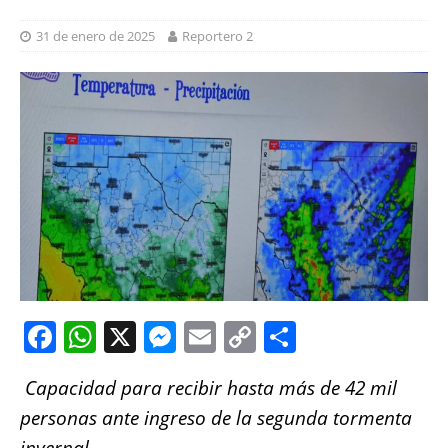
31 de enero de 2025
Reportero 2
F
W
X
M
E
C
S
a
h
e
m
o
h
Capacidad para recibir hasta más de 42 mil
c
at
ss
ai
p
a
personas ante ingreso de la segunda tormenta
e
s
e
l
y
re