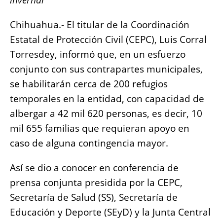
invernal
b
A
n
Li
o
p
g
n
Chihuahua.- El titular de la Coordinación
o
p
er
k
Estatal de Protección Civil (CEPC), Luis Corral
k
Torresdey, informó que, en un esfuerzo
conjunto con sus contrapartes municipales,
se habilitarán cerca de 200 refugios
temporales en la entidad, con capacidad de
albergar a 42 mil 620 personas, es decir, 10
mil 655 familias que requieran apoyo en
caso de alguna contingencia mayor.
Así se dio a conocer en conferencia de
prensa conjunta presidida por la CEPC,
Secretaría de Salud (SS), Secretaría de
Educación y Deporte (SEyD) y la Junta Central