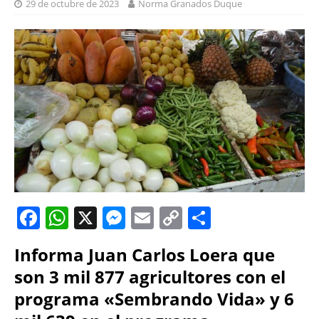
29 de octubre de 2023
Norma Granados Duque
F
W
X
M
E
C
S
a
h
e
m
o
h
Informa Juan Carlos Loera que
c
at
ss
ai
p
a
son 3 mil 877 agricultores con el
e
s
e
l
y
re
programa «Sembrando Vida» y 6
b
A
n
Li