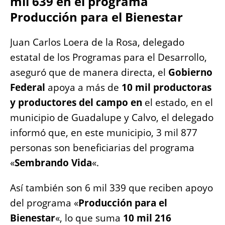
mil 639 en el programa
o
p
g
n
Producción para el Bienestar
o
p
er
k
k
Juan Carlos Loera de la Rosa, delegado
estatal de los Programas para el Desarrollo,
aseguró que de manera directa, el
Gobierno
Federal
apoya a más de
10 mil productoras
y productores del campo en
el estado, en el
municipio de Guadalupe y Calvo, el delegado
informó que, en este municipio, 3 mil 877
personas son beneficiarias del programa
«
Sembrando Vida
«.
Así también son 6 mil 339 que reciben apoyo
del programa «
Producción para el
Bienestar
«, lo que suma
10 mil 216