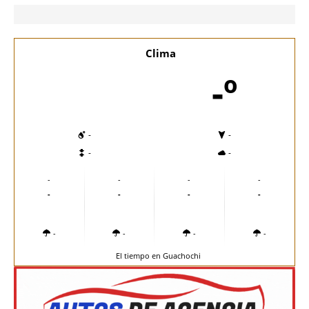
Clima
-º
-
-
-
-
-
-
-
-
-
-
-
-
-
-
-
-
El tiempo en Guachochi