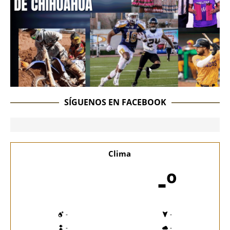
SÍGUENOS EN FACEBOOK
Clima
-º
-
-
-
-