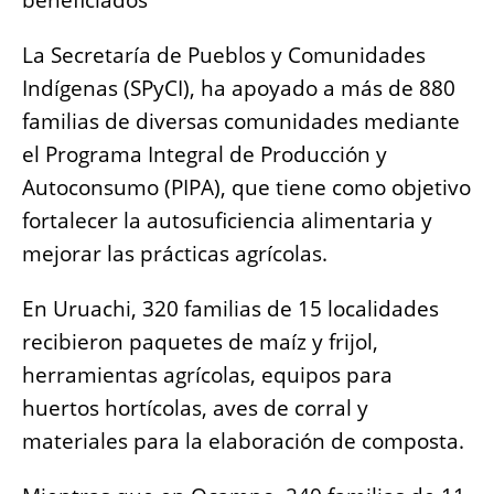
beneficiados
b
A
n
Li
o
p
g
n
La Secretaría de Pueblos y Comunidades
o
p
er
k
Indígenas (SPyCI), ha apoyado a más de 880
k
familias de diversas comunidades mediante
el Programa Integral de Producción y
Autoconsumo (PIPA), que tiene como objetivo
fortalecer la autosuficiencia alimentaria y
mejorar las prácticas agrícolas.
En Uruachi, 320 familias de 15 localidades
recibieron paquetes de maíz y frijol,
herramientas agrícolas, equipos para
huertos hortícolas, aves de corral y
materiales para la elaboración de composta.