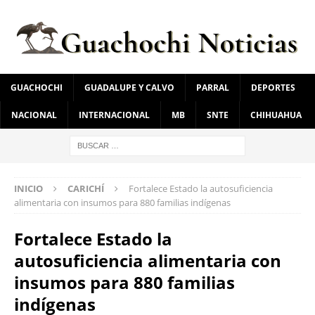
GUACHOCHI
GUADALUPE Y CALVO
PARRAL
DEPORTES
NACIONAL
INTERNACIONAL
MB
SNTE
CHIHUAHUA
INICIO
CARICHÍ
Fortalece Estado la autosuficiencia
alimentaria con insumos para 880 familias indígenas
Fortalece Estado la
autosuficiencia alimentaria con
insumos para 880 familias
indígenas