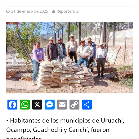
31 de enero de 2025
Reportero 2
F
W
X
M
E
C
S
a
h
e
m
o
h
•⁠ ⁠Habitantes de los municipios de Uruachi,
c
at
ss
ai
p
a
Ocampo, Guachochi y Carichí, fueron
e
s
e
l
y
re