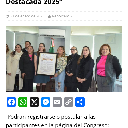
Destacada 2025”
31 de enero de 2025
Reportero 2
F
W
X
M
E
C
S
a
h
e
m
o
h
-Podrán registrarse o postular a las
c
at
ss
ai
p
a
participantes en la página del Congreso: