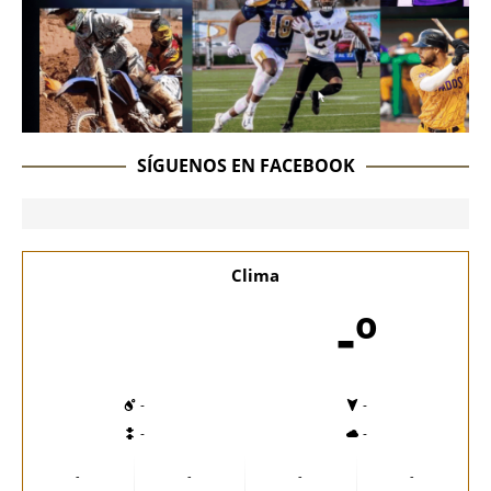
SÍGUENOS EN FACEBOOK
Clima
-º
-
-
-
-
-
-
-
-