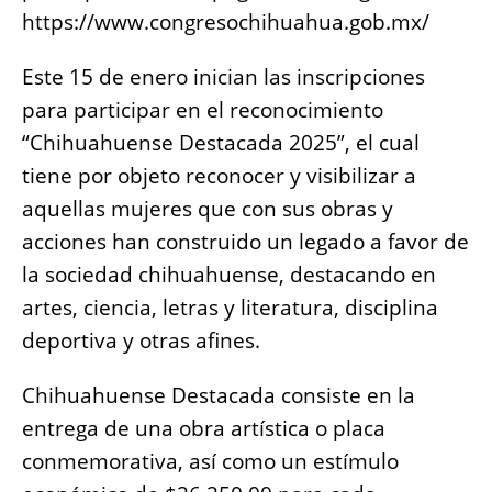
e
s
e
l
y
re
https://www.congresochihuahua.gob.mx/
b
A
n
Li
o
p
g
n
Este 15 de enero inician las inscripciones
o
p
er
k
para participar en el reconocimiento
k
“Chihuahuense Destacada 2025”, el cual
tiene por objeto reconocer y visibilizar a
aquellas mujeres que con sus obras y
acciones han construido un legado a favor de
la sociedad chihuahuense, destacando en
artes, ciencia, letras y literatura, disciplina
deportiva y otras afines.
Chihuahuense Destacada consiste en la
entrega de una obra artística o placa
conmemorativa, así como un estímulo