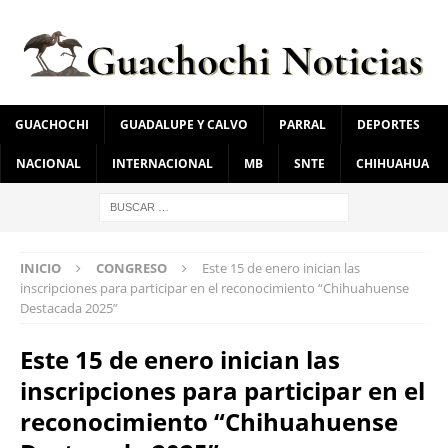
GUACHOCHI
GUADALUPE Y CALVO
PARRAL
DEPORTES
NACIONAL
INTERNACIONAL
MB
SNTE
CHIHUAHUA
INICIO
CONGRESO
Este 15 de enero inician las
inscripciones para participar en el reconocimiento “Chihuahuense
Destacada 2025”
Este 15 de enero inician las
inscripciones para participar en el
reconocimiento “Chihuahuense