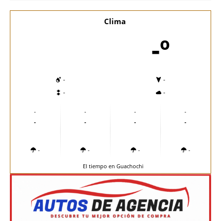
Clima
-º
-
-
-
-
-
-
-
-
-
-
-
-
-
-
-
-
El tiempo en Guachochi