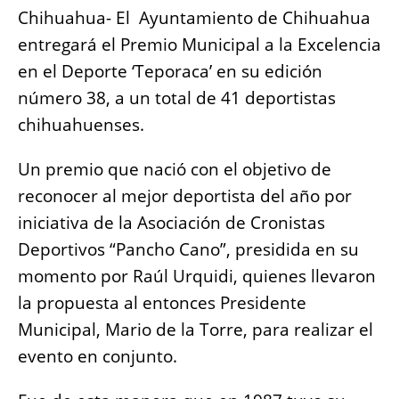
b
A
n
Li
Chihuahua- El Ayuntamiento de Chihuahua
o
p
g
n
entregará el Premio Municipal a la Excelencia
o
p
er
k
en el Deporte ‘Teporaca’ en su edición
k
número 38, a un total de 41 deportistas
chihuahuenses.
Un premio que nació con el objetivo de
reconocer al mejor deportista del año por
iniciativa de la Asociación de Cronistas
Deportivos “Pancho Cano”, presidida en su
momento por Raúl Urquidi, quienes llevaron
la propuesta al entonces Presidente
Municipal, Mario de la Torre, para realizar el
evento en conjunto.