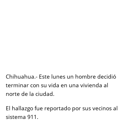
o
p
er
k
k
Chihuahua.- Este lunes un hombre decidió
terminar con su vida en una vivienda al
norte de la ciudad.
El hallazgo fue reportado por sus vecinos al
sistema 911.