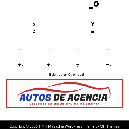
-º
-
-
-
-
-
-
-
-
-
-
-
-
-
-
-
-
El tiempo en Guachochi
Copyright © 2026 | MH Magazine WordPress Theme by
MH Themes