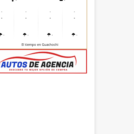
-
-
-
-
-
-
-
-
-
-
-
-
El tiempo en Guachochi