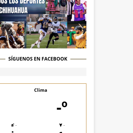
SÍGUENOS EN FACEBOOK
Clima
-º
-
-
-
-