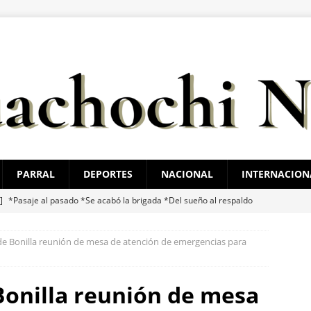
PARRAL
DEPORTES
NACIONAL
INTERNACION
 ]
*Pasaje al pasado *Se acabó la brigada *Del sueño al respaldo
O BONILLA
de Bonilla reunión de mesa de atención de emergencias para
 ]
El juego sin reglas: Jorge Soto
ESTATAL
 ]
Santiago de la Peña reúne a 4 mil ciudadanos durante encuentro
Bonilla reunión de mesa
ATAL