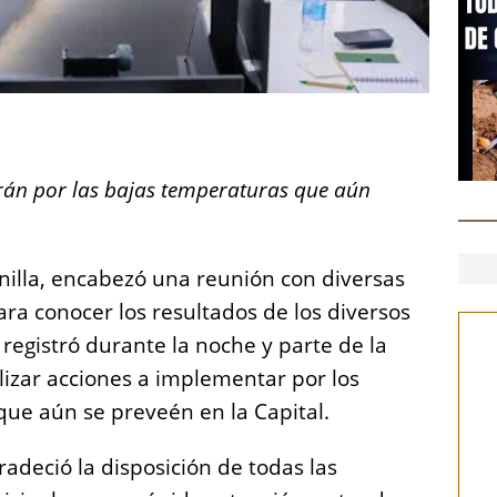
S
h
rán por las bajas temperaturas que aún
a
re
nilla, encabezó una reunión con diversas
ra conocer los resultados de los diversos
registró durante la noche y parte de la
zar acciones a implementar por los
ue aún se preveén en la Capital.
adeció la disposición de todas las