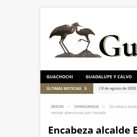
GUACHOCHI
GUADALUPE Y CALVO
[ 8 de agosto de 2026
ÚLTIMAS NOTICIAS
CHIHUAHUA MARC
INICIO
CHIHUAHUA
Encabeza alcal
[ 8 de agosto de 2026
revisar atenciones por nevada
[ 7 de agosto de 2026
Encabeza alcalde 
en Chihuahua
EST