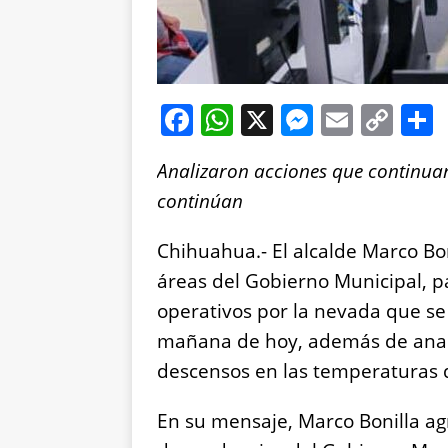
F
W
X
M
E
C
a
h
e
m
o
Analizaron acciones que continua
c
at
ss
ai
p
continúan
e
s
e
l
y
b
A
n
Li
Chihuahua.- El alcalde Marco Bo
o
p
g
n
áreas del Gobierno Municipal, pa
o
p
er
k
operativos por la nevada que se 
k
mañana de hoy, además de anali
descensos en las temperaturas q
En su mensaje, Marco Bonilla agr