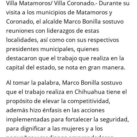
e
s
e
l
y
re
Villa Matamoros/ Villa Coronado.- Durante su
b
A
n
Li
visita a los municipios de Matamoros y
o
p
g
n
Coronado, el alcalde Marco Bonilla sostuvo
o
p
er
k
reuniones con liderazgos de estas
k
localidades, así como con sus respectivos
presidentes municipales, quienes
destacaron que el trabajo que realiza en la
capital del estado, se nota en gran manera.
Al tomar la palabra, Marco Bonilla sostuvo
que el trabajo realiza en Chihuahua tiene el
propósito de elevar la competitividad,
además hizo énfasis en las acciones
implementadas para fortalecer la seguridad,
para dignificar a las mujeres y a los