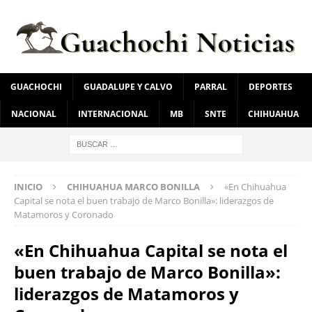
GUACHOCHI
GUADALUPE Y CALVO
PARRAL
DEPORTES
NACIONAL
INTERNACIONAL
MB
SNTE
CHIHUAHUA
INICIO
CHIHUAHUA MARCO BONILLA
«En Chihuahua
Capital se nota el buen trabajo de Marco Bonilla»: liderazgos de
Matamoros y Coronado
«En Chihuahua Capital se nota el
buen trabajo de Marco Bonilla»:
liderazgos de Matamoros y