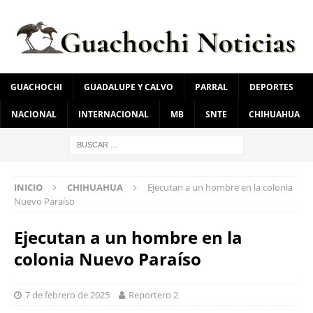
GUACHOCHI
GUADALUPE Y CALVO
PARRAL
DEPORTES
NACIONAL
INTERNACIONAL
MB
SNTE
CHIHUAHUA
INICIO
CHIHUAHUA
Ejecutan a un hombre en la colonia
Nuevo Paraíso
Ejecutan a un hombre en la
colonia Nuevo Paraíso
7 de febrero de 2025
Reportero 2