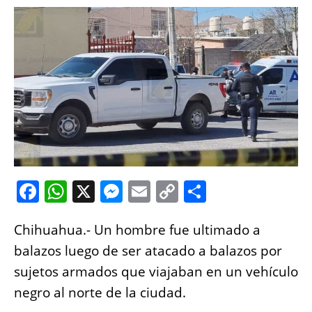
F
W
X
M
E
C
S
a
h
e
m
o
h
Chihuahua.- Un hombre fue ultimado a
c
at
ss
ai
p
a
balazos luego de ser atacado a balazos por
e
s
e
l
y
re
sujetos armados que viajaban en un vehículo
b
A
n
Li
negro al norte de la ciudad.
o
p
g
n