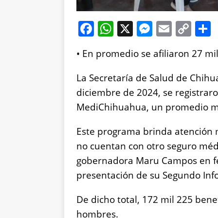
F
W
X
M
E
C
a
h
e
m
o
•⁠ ⁠En promedio se afiliaron 27 
c
at
ss
ai
p
e
s
e
l
y
La Secretaría de Salud de Chihua
b
A
n
Li
diciembre de 2024, se registrar
o
p
g
n
MediChihuahua, un promedio me
o
p
er
k
Este programa brinda atención 
k
no cuentan con otro seguro méd
gobernadora Maru Campos en fe
presentación de su Segundo Inf
De dicho total, 172 mil 225 bene
hombres.