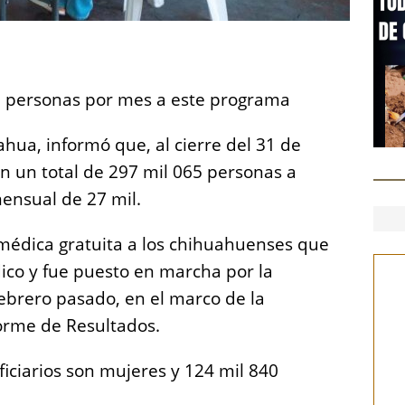
S
h
mil personas por mes a este programa
a
re
hua, informó que, al cierre del 31 de
on un total de 297 mil 065 personas a
nsual de 27 mil.
médica gratuita a los chihuahuenses que
ico y fue puesto en marcha por la
brero pasado, en el marco de la
orme de Resultados.
ficiarios son mujeres y 124 mil 840