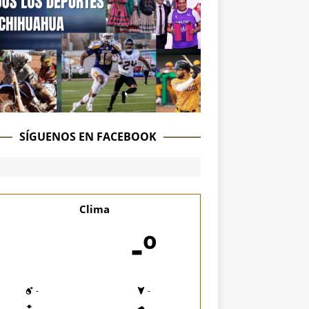
SÍGUENOS EN FACEBOOK
Clima
-º
-
-
-
-