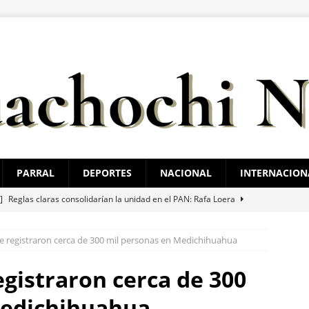
PARRAL
DEPORTES
NACIONAL
INTERNACION
 ]
Reglas claras consolidarían la unidad en el PAN: Rafa Loera
e registraron cerca de 300 mil personas en Medichihuahua
 ]
Localizan sin vida a un joven en vivienda de la colonia Ponce de
egistraron cerca de 300
 ]
Choque en la avenida 20 de Noviembre deja dos lesionados
Medichihuahua