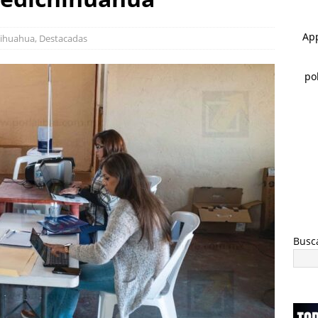
 ]
Rocía a su esposa y su hija con gasolina para matarlas; lo
ihuahua
,
Destacadas
 ]
Cateos en Juárez aseguran un tigre de bengala, un lagarto y
nvestigación por homicidio
ESTATAL
Busc