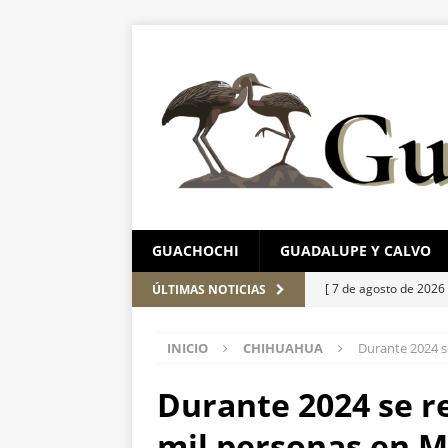
GUACHOCHI
GUADALUPE Y CALVO
[ 7 de agosto de 2026
ÚLTIMAS NOTICIAS
ESTATAL
INICIO
CHIHUAHUA
Durante 2024 s
[ 7 de agosto de 2026
León
ESTATAL
Durante 2024 se r
[ 7 de agosto de 2026
mil personas en 