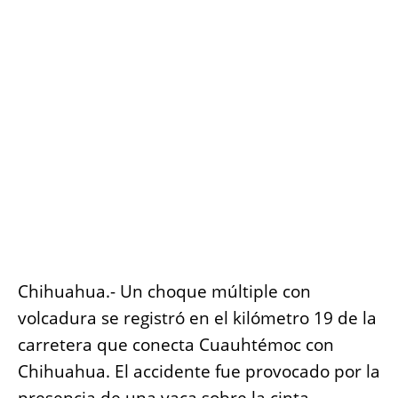
b
A
n
Li
o
p
g
n
o
p
er
k
k
Chihuahua.- Un choque múltiple con
volcadura se registró en el kilómetro 19 de la
carretera que conecta Cuauhtémoc con
Chihuahua. El accidente fue provocado por la