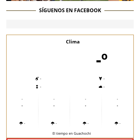
SÍGUENOS EN FACEBOOK
Clima
-º
-
-
-
-
-
-
-
-
-
-
-
-
-
-
-
-
El tiempo en Guachochi