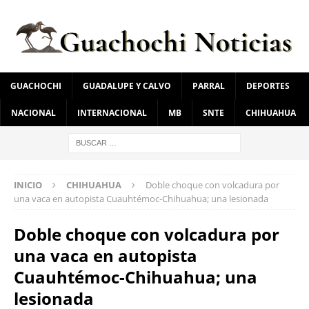
GUACHOCHI
GUADALUPE Y CALVO
PARRAL
DEPORTES
NACIONAL
INTERNACIONAL
MB
SNTE
CHIHUAHUA
INICIO
CHIHUAHUA
Doble choque con volcadura por
una vaca en autopista Cuauhtémoc-Chihuahua; una lesionada
Doble choque con volcadura por
una vaca en autopista
Cuauhtémoc-Chihuahua; una
lesionada