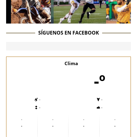
SÍGUENOS EN FACEBOOK
Clima
-º
-
-
-
-
-
-
-
-
-
-
-
-