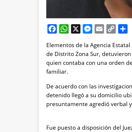
F
W
X
M
E
C
a
h
e
m
o
Elementos de la Agencia Estatal d
c
at
ss
ai
p
de Distrito Zona Sur, detuvieron 
e
s
e
l
y
quien contaba con una orden de 
b
A
n
Li
familiar.
o
p
g
n
o
p
er
k
De acuerdo con las investigacione
k
detenido llegó a su domicilio ub
presuntamente agredió verbal y 
Fue puesto a disposición del Juez