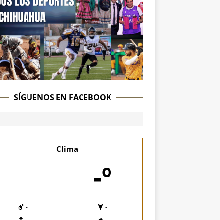
SÍGUENOS EN FACEBOOK
Clima
-º
-
-
-
-