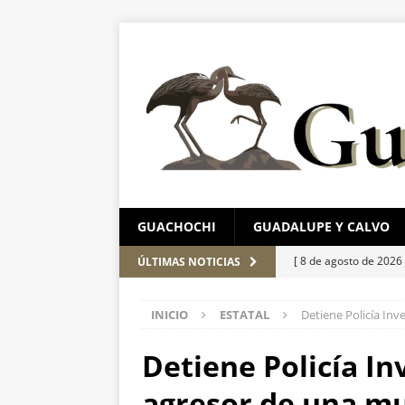
GUACHOCHI
GUADALUPE Y CALVO
[ 8 de agosto de 2026
ÚLTIMAS NOTICIAS
Gobierno financie c
INICIO
ESTATAL
Detiene Policía Inv
[ 8 de agosto de 2026
un paro cardíaco
E
Detiene Policía I
[ 8 de agosto de 2026
agresor de una mu