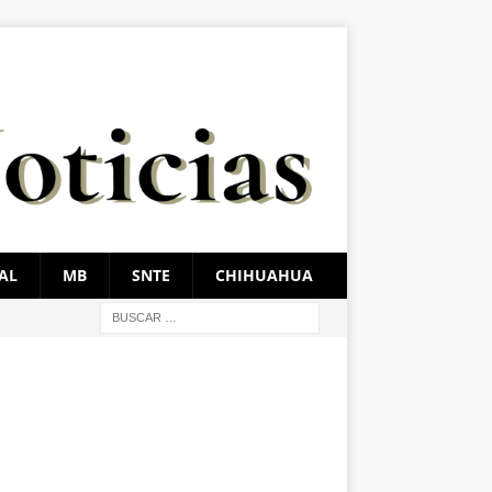
AL
MB
SNTE
CHIHUAHUA