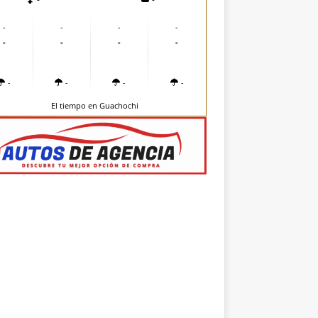
-
-
-
-
-
-
-
-
-
-
-
-
El tiempo en Guachochi