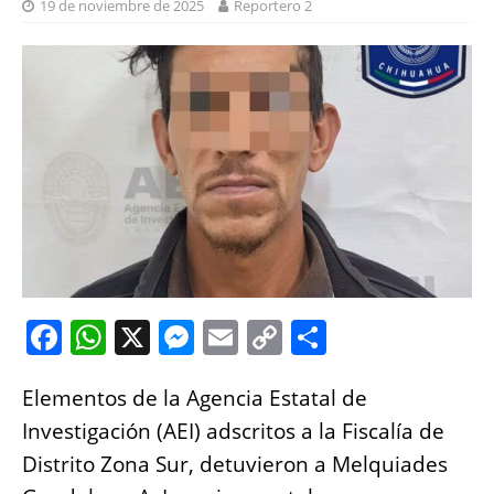
19 de noviembre de 2025
Reportero 2
F
W
X
M
E
C
S
a
h
e
m
o
h
Elementos de la Agencia Estatal de
c
at
ss
ai
p
a
Investigación (AEI) adscritos a la Fiscalía de
e
s
e
l
y
re
Distrito Zona Sur, detuvieron a Melquiades
b
A
n
Li