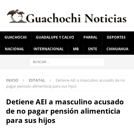
GUACHOCHI
GUADALUPE Y CALVO
PARRAL
DEPORTES
NACIONAL
INTERNACIONAL
MB
SNTE
CHIHUAHUA
INICIO
ESTATAL
Detiene AEI a masculino acusado de no
pagar pensión alimenticia para sus hijos
Detiene AEI a masculino acusado
de no pagar pensión alimenticia
para sus hijos