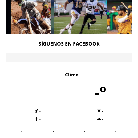
SÍGUENOS EN FACEBOOK
Clima
-º
-
-
-
-
-
-
-
-
-
-
-
-