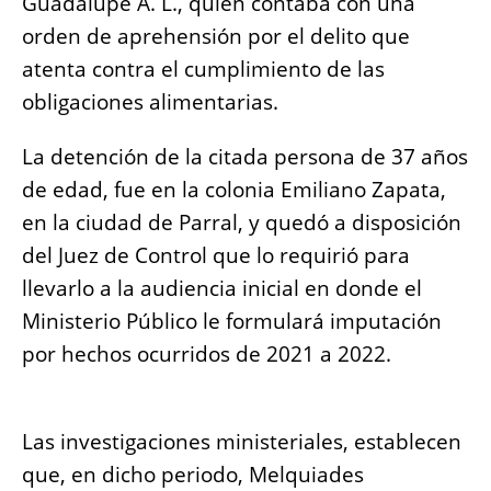
Guadalupe A. L., quien contaba con una
o
p
g
n
orden de aprehensión por el delito que
o
p
er
k
atenta contra el cumplimiento de las
k
obligaciones alimentarias.
La detención de la citada persona de 37 años
de edad, fue en la colonia Emiliano Zapata,
en la ciudad de Parral, y quedó a disposición
del Juez de Control que lo requirió para
llevarlo a la audiencia inicial en donde el
Ministerio Público le formulará imputación
por hechos ocurridos de 2021 a 2022.
Las investigaciones ministeriales, establecen
que, en dicho periodo, Melquiades