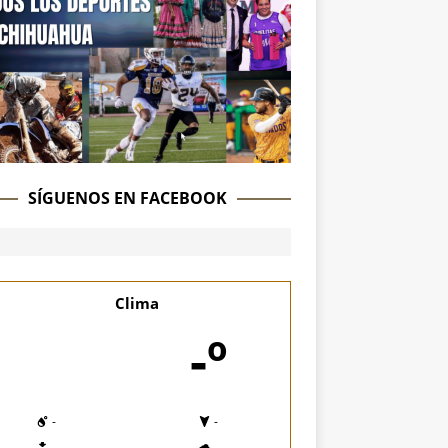
SÍGUENOS EN FACEBOOK
Clima
-º
-
-
-
-