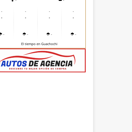
-
-
-
-
-
-
-
-
-
-
-
-
El tiempo en Guachochi