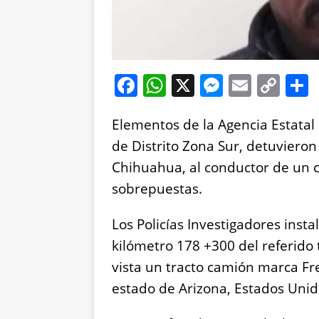
F
W
X
M
E
C
a
h
e
m
o
Elementos de la Agencia Estatal d
c
at
ss
ai
p
de Distrito Zona Sur, detuvieron 
e
s
e
l
y
Chihuahua, al conductor de un 
b
A
n
Li
sobrepuestas.
o
p
g
n
o
p
er
k
Los Policías Investigadores insta
k
kilómetro 178 +300 del referido
vista un tracto camión marca Fre
estado de Arizona, Estados Unid