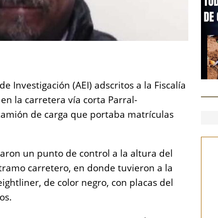
S
h
e Investigación (AEI) adscritos a la Fiscalía
a
en la carretera vía corta Parral-
re
camión de carga que portaba matrículas
laron un punto de control a la altura del
 tramo carretero, en donde tuvieron a la
ightliner, de color negro, con placas del
os.