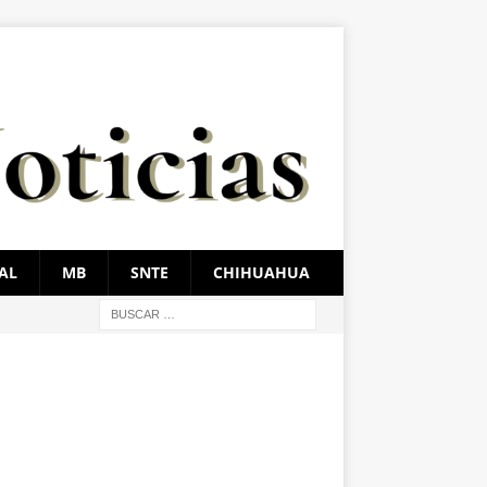
AL
MB
SNTE
CHIHUAHUA