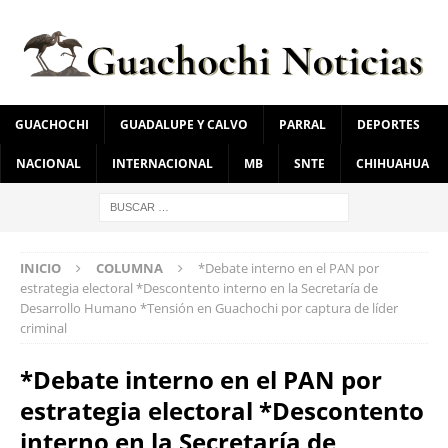
GUACHOCHI
GUADALUPE Y CALVO
PARRAL
DEPORTES
NACIONAL
INTERNACIONAL
MB
SNTE
CHIHUAHUA
INICIO
COLUMNA
*Debate interno en el PAN por
estrategia electoral *Descontento interno en la Secretaría de
Desarrollo Humano *Tensión en Guachochi por captura de líder
criminal
*Debate interno en el PAN por
estrategia electoral *Descontento
interno en la Secretaría de