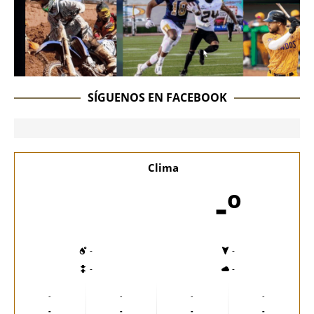
SÍGUENOS EN FACEBOOK
Clima
-º
-
-
-
-
-
-
-
-
-
-
-
-