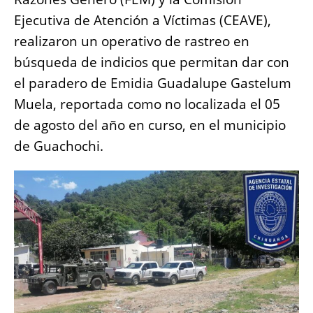
o
p
g
n
Ejecutiva de Atención a Víctimas (CEAVE),
o
p
er
k
realizaron un operativo de rastreo en
k
búsqueda de indicios que permitan dar con
el paradero de Emidia Guadalupe Gastelum
Muela, reportada como no localizada el 05
de agosto del año en curso, en el municipio
de Guachochi.