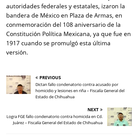
b
A
n
Li
autoridades federales y estatales, izaron la
o
p
g
n
bandera de México en Plaza de Armas, en
o
p
er
k
conmemoración del 108 aniversario de la
k
Constitución Política Mexicana, ya que fue en
1917 cuando se promulgó esta última
versión.
PREVIOUS
Dictan fallo condenatorio contra acusado por
homicidio y lesiones en riña – Fiscalía General del
Estado de Chihuahua
NEXT
Logra FGE fallo condenatorio contra homicida en Cd.
Juárez – Fiscalía General del Estado de Chihuahua