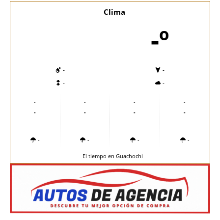
Clima
-º
-
-
-
-
-
-
-
-
-
-
-
-
-
-
-
-
El tiempo en Guachochi