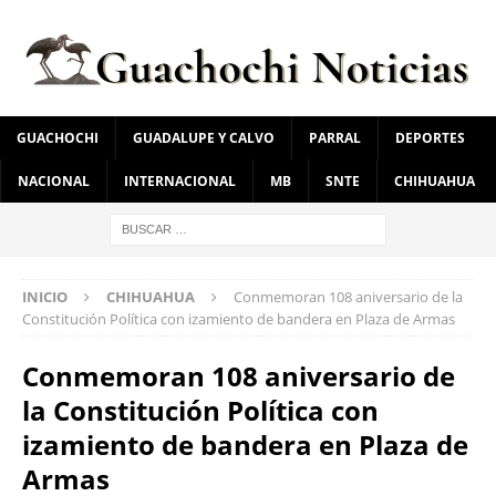
GUACHOCHI
GUADALUPE Y CALVO
PARRAL
DEPORTES
NACIONAL
INTERNACIONAL
MB
SNTE
CHIHUAHUA
INICIO
CHIHUAHUA
Conmemoran 108 aniversario de la
Constitución Política con izamiento de bandera en Plaza de Armas
Conmemoran 108 aniversario de
la Constitución Política con
izamiento de bandera en Plaza de
Armas