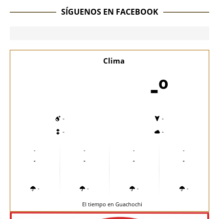
SÍGUENOS EN FACEBOOK
Clima
-º
-
-
-
-
-
-
-
-
-
-
-
-
-
-
-
-
El tiempo en Guachochi