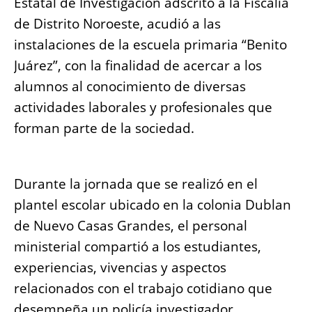
Estatal de Investigación adscrito a la Fiscalía
b
A
n
Li
de Distrito Noroeste, acudió a las
o
p
g
n
instalaciones de la escuela primaria “Benito
o
p
er
k
Juárez”, con la finalidad de acercar a los
k
alumnos al conocimiento de diversas
actividades laborales y profesionales que
forman parte de la sociedad.
Durante la jornada que se realizó en el
plantel escolar ubicado en la colonia Dublan
de Nuevo Casas Grandes, el personal
ministerial compartió a los estudiantes,
experiencias, vivencias y aspectos
relacionados con el trabajo cotidiano que
desempeña un policía investigador,