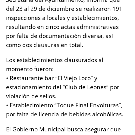
o
p
g
n
del 23 al 29 de diciembre se realizaron 191
o
p
er
k
inspecciones a locales y establecimientos,
k
resultando en cinco actas administrativas
por falta de documentación diversa, así
como dos clausuras en total.
Los establecimientos clausurados al
momento fueron:
•⁠ ⁠Restaurante bar “El Viejo Loco” y
estacionamiento del “Club de Leones” por
violación de sellos.
•⁠ ⁠Establecimiento “Toque Final Envolturas”,
por falta de licencia de bebidas alcohólicas.
El Gobierno Municipal busca asegurar que