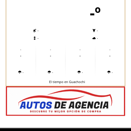
-º
-
-
-
-
-
-
-
-
-
-
-
-
-
-
-
-
El tiempo en Guachochi