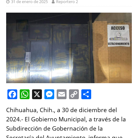
31 de enero de 2025
Reportero 2
F
W
X
M
E
C
S
a
h
e
m
o
h
Chihuahua, Chih., a 30 de diciembre del
c
at
ss
ai
p
a
2024.- El Gobierno Municipal, a través de la
e
s
e
l
y
re
Subdirección de Gobernación de la
b
A
n
Li
Secretaría del Ayuntamiento, informa que