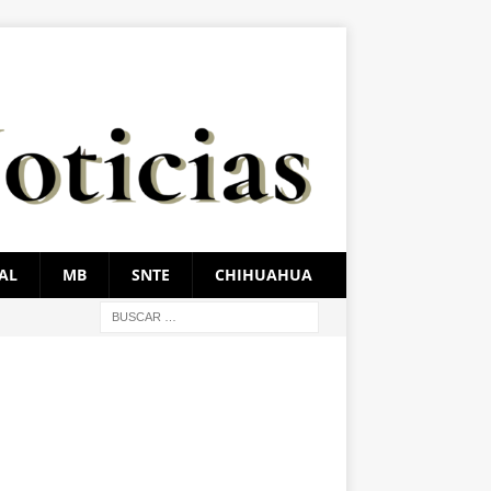
AL
MB
SNTE
CHIHUAHUA