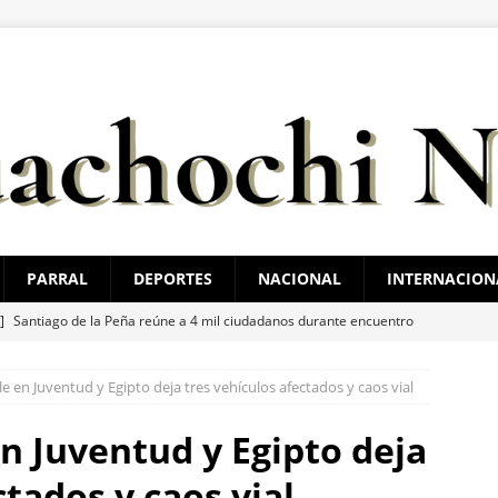
PARRAL
DEPORTES
NACIONAL
INTERNACION
 ]
Santiago de la Peña reúne a 4 mil ciudadanos durante encuentro
ATAL
 en Juventud y Egipto deja tres vehículos afectados y caos vial
 ]
Arrestan a 6 y aseguran 100 gramos de cristal
ESTATAL
 ]
Clausura alcalde Marco Bonilla la Veraneada DIFertida 2026 en
n Juventud y Egipto deja
HIHUAHUA MARCO BONILLA
ctados y caos vial