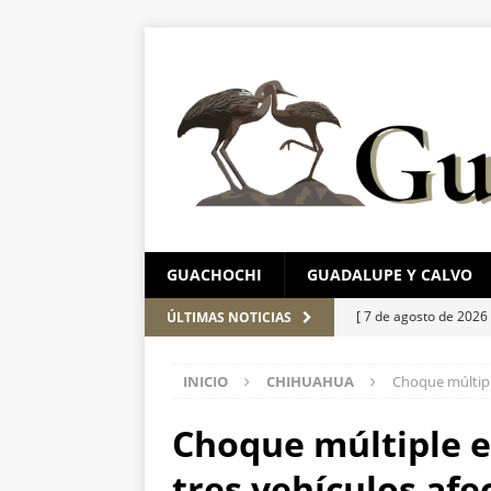
GUACHOCHI
GUADALUPE Y CALVO
[ 7 de agosto de 2026
ÚLTIMAS NOTICIAS
en Chihuahua
EST
INICIO
CHIHUAHUA
Choque múltiple
[ 7 de agosto de 2026
[ 7 de agosto de 2026
Choque múltiple e
el Parque Colibrí
C
tres vehículos afe