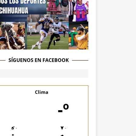
SÍGUENOS EN FACEBOOK
Clima
-º
-
-
-
-