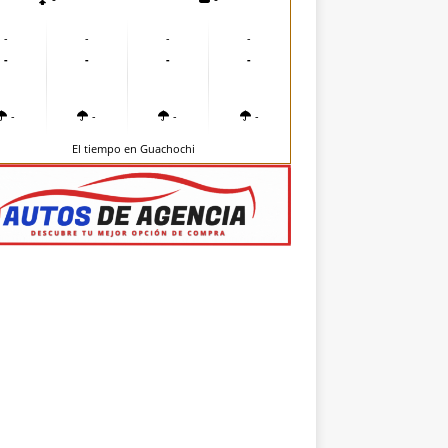
-
-
-
-
-
-
-
-
-
-
-
-
El tiempo en Guachochi