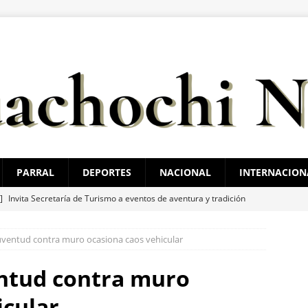
PARRAL
DEPORTES
NACIONAL
INTERNACION
 ]
Invita Secretaría de Turismo a eventos de aventura y tradición
ESTATAL
uventud contra muro ocasiona caos vehicular
 ]
“Que presenten las pruebas”: Santiago de la Peña niega que
ampaña contra Morena
ESTATAL
entud contra muro
 ]
Hombre muere a bordo de una ambulancia de URGE tras sufrir
icular