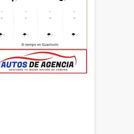
-
-
-
-
-
-
-
-
-
-
-
-
El tiempo en Guachochi