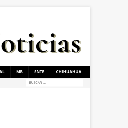
AL
MB
SNTE
CHIHUAHUA