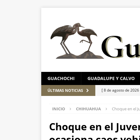
GUACHOCHI
GUADALUPE Y CALVO
[ 8 de agosto de 2026
ÚLTIMAS NOTICIAS
este fin de semana
INICIO
CHIHUAHUA
Choque en el J
[ 8 de agosto de 2026
Gobierno financie c
Choque en el Juv
[ 8 de agosto de 2026
ocasiona caos veh