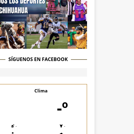
SÍGUENOS EN FACEBOOK
Clima
-º
-
-
-
-