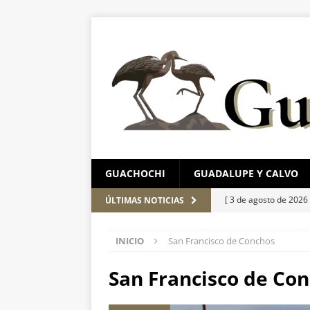
GUACHOCHI
GUADALUPE Y CALVO
[ 3 de agosto de 2026
ÚLTIMAS NOTICIAS
Cuauhtémoc
ESTA
INICIO
San Francisco de Conchos
[ 3 de agosto de 2026
México en Chihuahua
San Francisco de Co
[ 3 de agosto de 2026