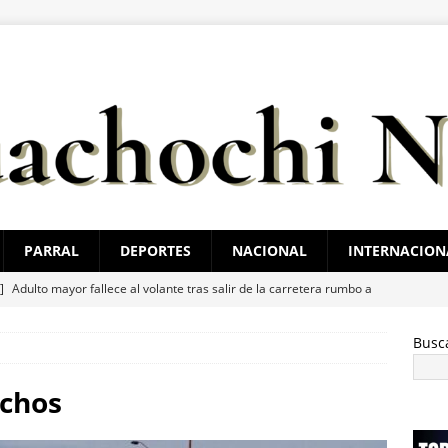
PARRAL
DEPORTES
NACIONAL
INTERNACION
 ]
Adulto mayor fallece al volante tras salir de la carretera rumbo a
TAL
Busc
 ]
Maru Campos acompaña el inicio de operaciones de Embraer
CHIHUAHUA MARCO BONILLA
nchos
 ]
Acerca Marco Bonilla programas y servicios del Gobierno