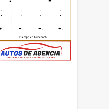
-
-
-
-
-
-
-
-
-
-
-
-
-
-
El tiempo en Guachochi