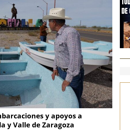
as
ESTATAL
 ]
Localizan cuerpo enterrado en la colonia División del Norte
 ]
Inaugura SPyCI programa Kuira Bá Chihuahua en Plaza de
mbarcaciones y apoyos a
la y Valle de Zaragoza