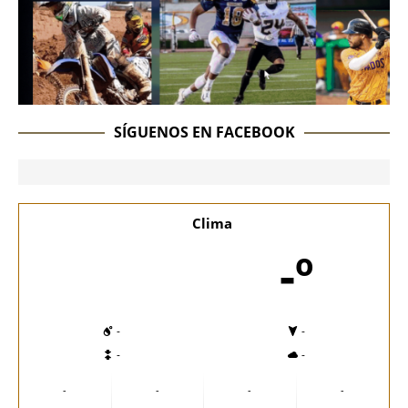
SÍGUENOS EN FACEBOOK
Clima
-º
-
-
-
-
-
-
-
-