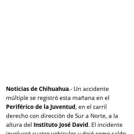
o
p
g
n
o
p
er
k
k
Noticias de Chihuahua
.- Un accidente
múltiple se registró esta mañana en el
Periférico de la Juventud
, en el carril
derecho con dirección de Sur a Norte, a la
altura del
Instituto José David
. El incidente
involucró cuatro vehículos y dejó como saldo