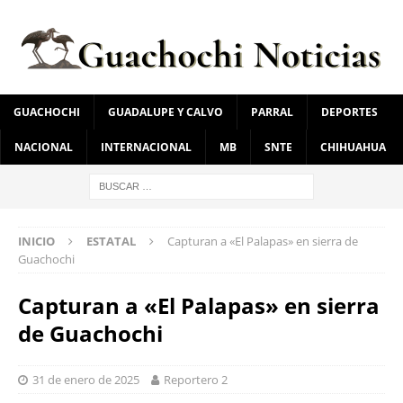
GUACHOCHI
GUADALUPE Y CALVO
PARRAL
DEPORTES
NACIONAL
INTERNACIONAL
MB
SNTE
CHIHUAHUA
INICIO
ESTATAL
Capturan a «El Palapas» en sierra de
Guachochi
Capturan a «El Palapas» en sierra
de Guachochi
31 de enero de 2025
Reportero 2