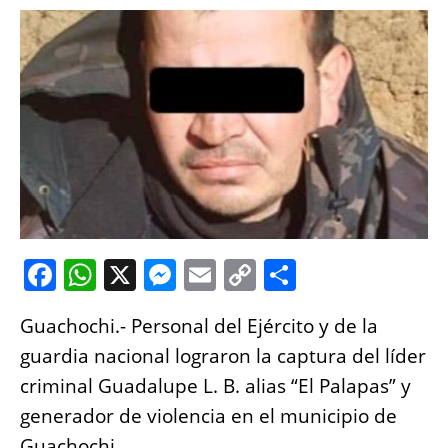
F
W
X
M
E
C
S
a
h
e
m
o
h
Guachochi.- Personal del Ejército y de la
c
at
ss
ai
p
a
guardia nacional lograron la captura del líder
e
s
e
l
y
re
criminal Guadalupe L. B. alias “El Palapas” y
b
A
n
Li
generador de violencia en el municipio de
o
p
g
n
Guachochi.