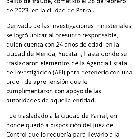
delito de fraude, cometido el 28 de febrero
o
p
g
n
de 2023, en la ciudad de Parral.
o
p
er
k
k
Derivado de las investigaciones ministeriales,
se logró ubicar al presunto responsable,
quien cuenta con 24 años de edad, en la
ciudad de Mérida, Yucatán, hasta donde se
trasladaron elementos de la Agencia Estatal
de Investigación (AEI) para detenerlo con una
orden de aprehensión que le
cumplimentaron con apoyo de las
autoridades de aquella entidad.
Fue trasladado a la ciudad de Parral, en
donde quedó a disposición del Juez de
Control que lo requería para llevarlo a la