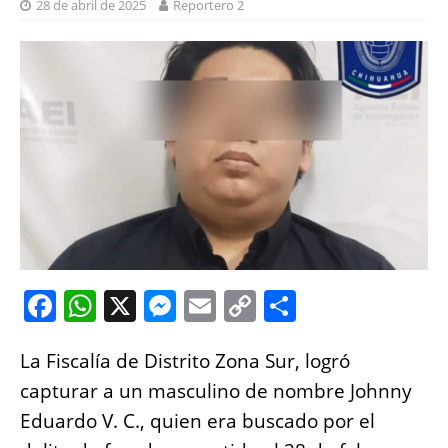
28 de abril de 2025
Reportero 2
F
W
X
M
E
C
S
a
h
e
m
o
h
La Fiscalía de Distrito Zona Sur, logró
c
at
ss
ai
p
a
capturar a un masculino de nombre Johnny
e
s
e
l
y
re
Eduardo V. C., quien era buscado por el
b
A
n
Li