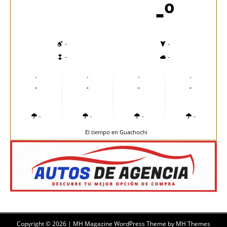
-º
-
-
-
-
-
-
-
-
-
-
-
-
-
-
-
-
El tiempo en Guachochi
Copyright © 2026 | MH Magazine WordPress Theme by
MH Themes